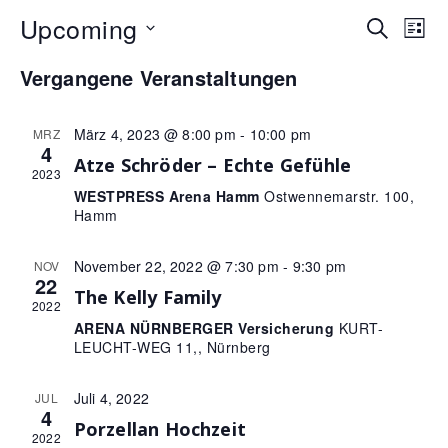
Upcoming
Veran
Ve
Suche
Liste
An
Datum
Such
Vergangene Veranstaltungen
wählen.
Na
und
März 4, 2023 @ 8:00 pm
-
10:00 pm
Ansic
MRZ
4
Atze Schröder – Echte Gefühle
Navig
2023
WESTPRESS Arena Hamm
Ostwennemarstr. 100,
Hamm
November 22, 2022 @ 7:30 pm
-
9:30 pm
NOV
22
The Kelly Family
2022
ARENA NÜRNBERGER Versicherung
KURT-
LEUCHT-WEG 11,, Nürnberg
Juli 4, 2022
JUL
4
Porzellan Hochzeit
2022