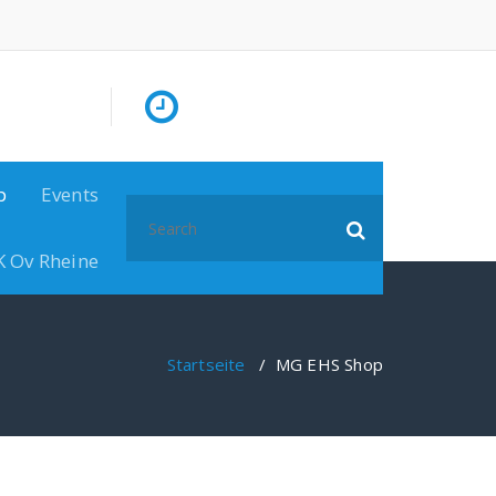
p
Events
Search
for:
K Ov Rheine
Startseite
/
MG EHS Shop