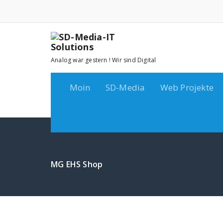
Zum
Inhalt
springen
Analog war gestern ! Wir sind Digital
Moin
SD-Media
Web Projekte
MG EHS Shop