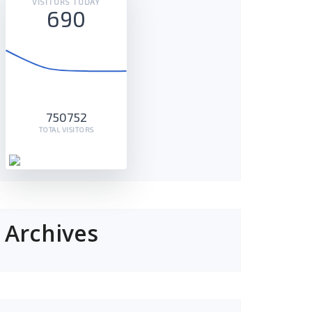
VISITORS TODAY
690
750752
TOTAL VISITORS
Archives